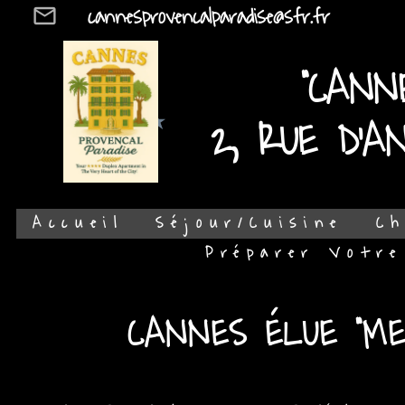
cannesprovencalparadise@sfr.fr
mail_outline
"CANN
2, RUE D'A
Accueil
Séjour/Cuisine
Ch
Préparer Votre
CANNES ÉLUE "ME