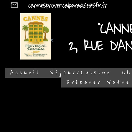
cannesprovencalparadise@sfr.fr
mail_outline
"CANN
2, RUE D'A
Accueil
Séjour/Cuisine
Ch
Préparer Votre